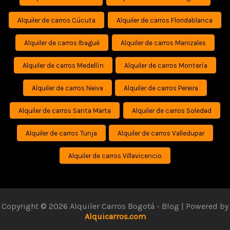
Alquiler de carros Cúcuta
Alquiler de carros Floridablanca
Alquiler de carros Ibagué
Alquiler de carros Manizales
Alquiler de carros Medellín
Alquiler de carros Montería
Alquiler de carros Neiva
Alquiler de carros Pereira
Alquiler de carros Santa Marta
Alquiler de carros Soledad
Alquiler de carros Tunja
Alquiler de carros Valledupar
Alquiler de carros Villavicencio
Copyright © 2026 Alquiler Carros Bogotá - Blog | Powered by
Alquicarros.com