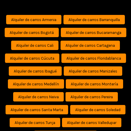
Alquiler de carros Armenia
Alquiler de carros Barranquilla
Alquiler de carros Bogotá
Alquiler de carros Bucaramanga
Alquiler de carros Cali
Alquiler de carros Cartagena
Alquiler de carros Cúcuta
Alquiler de carros Floridablanca
Alquiler de carros Ibagué
Alquiler de carros Manizales
Alquiler de carros Medellín
Alquiler de carros Montería
Alquiler de carros Neiva
Alquiler de carros Pereira
Alquiler de carros Santa Marta
Alquiler de carros Soledad
Alquiler de carros Tunja
Alquiler de carros Valledupar