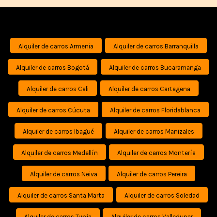
Alquiler de carros Armenia
Alquiler de carros Barranquilla
Alquiler de carros Bogotá
Alquiler de carros Bucaramanga
Alquiler de carros Cali
Alquiler de carros Cartagena
Alquiler de carros Cúcuta
Alquiler de carros Floridablanca
Alquiler de carros Ibagué
Alquiler de carros Manizales
Alquiler de carros Medellín
Alquiler de carros Montería
Alquiler de carros Neiva
Alquiler de carros Pereira
Alquiler de carros Santa Marta
Alquiler de carros Soledad
Alquiler de carros Tunja
Alquiler de carros Valledupar