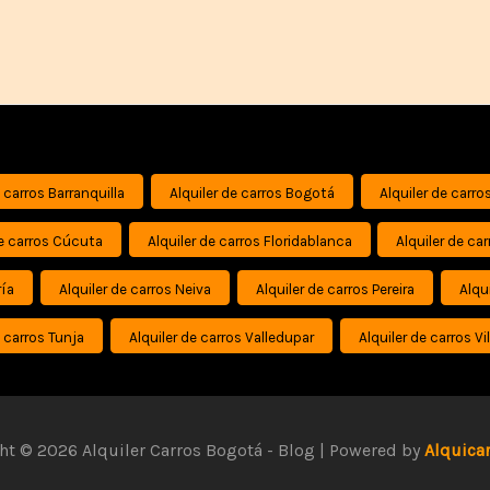
e carros Barranquilla
Alquiler de carros Bogotá
Alquiler de car
de carros Cúcuta
Alquiler de carros Floridablanca
Alquiler de ca
ría
Alquiler de carros Neiva
Alquiler de carros Pereira
Alqu
e carros Tunja
Alquiler de carros Valledupar
Alquiler de carros Vi
ht © 2026 Alquiler Carros Bogotá - Blog | Powered by
Alquica