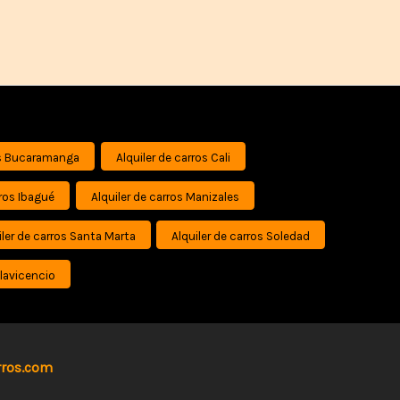
ros Bucaramanga
Alquiler de carros Cali
rros Ibagué
Alquiler de carros Manizales
iler de carros Santa Marta
Alquiler de carros Soledad
llavicencio
rros.com