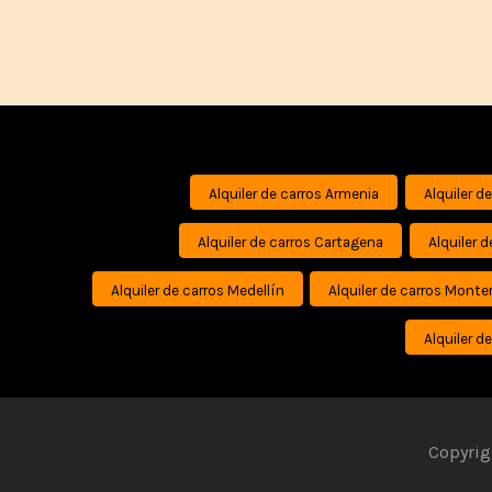
Alquiler de carros Armenia
Alquiler d
Alquiler de carros Cartagena
Alquiler 
Alquiler de carros Medellín
Alquiler de carros Monte
Alquiler d
Copyrig