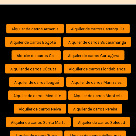
Alquiler de carros Armenia
Alquiler de carros Barranquilla
Alquiler de carros Bogotá
Alquiler de carros Bucaramanga
Alquiler de carros Cali
Alquiler de carros Cartagena
Alquiler de carros Cúcuta
Alquiler de carros Floridablanca
Alquiler de carros Ibagué
Alquiler de carros Manizales
Alquiler de carros Medellín
Alquiler de carros Montería
Alquiler de carros Neiva
Alquiler de carros Pereira
Alquiler de carros Santa Marta
Alquiler de carros Soledad
Alquiler de carros Tunja
Alquiler de carros Valledupar