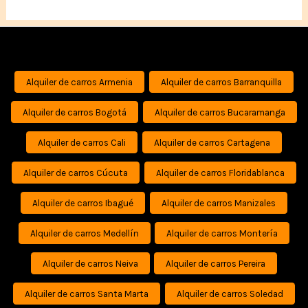
Alquiler de carros Armenia
Alquiler de carros Barranquilla
Alquiler de carros Bogotá
Alquiler de carros Bucaramanga
Alquiler de carros Cali
Alquiler de carros Cartagena
Alquiler de carros Cúcuta
Alquiler de carros Floridablanca
Alquiler de carros Ibagué
Alquiler de carros Manizales
Alquiler de carros Medellín
Alquiler de carros Montería
Alquiler de carros Neiva
Alquiler de carros Pereira
Alquiler de carros Santa Marta
Alquiler de carros Soledad