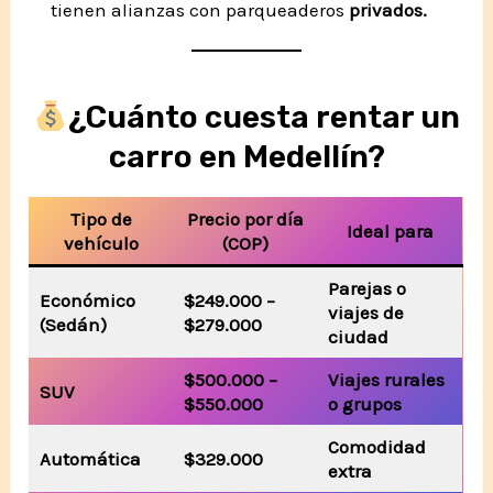
tienen alianzas con parqueaderos
privados.
¿Cuánto cuesta rentar un
carro en Medellín?
Tipo de
Precio por día
Ideal para
vehículo
(COP)
Parejas o
Económico
$249.000 –
viajes de
(Sedán)
$279.000
ciudad
$500.000 –
Viajes rurales
SUV
$550.000
o grupos
Comodidad
Automática
$329.000
extra