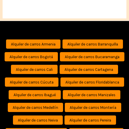
Alquiler de carros Armenia
Alquiler de carros Barranquilla
Alquiler de carros Bogotá
Alquiler de carros Bucaramanga
Alquiler de carros Cali
Alquiler de carros Cartagena
Alquiler de carros Cúcuta
Alquiler de carros Floridablanca
Alquiler de carros Ibagué
Alquiler de carros Manizales
Alquiler de carros Medellín
Alquiler de carros Montería
Alquiler de carros Neiva
Alquiler de carros Pereira