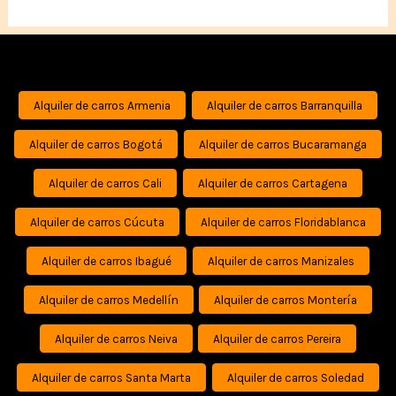
Alquiler de carros Armenia
Alquiler de carros Barranquilla
Alquiler de carros Bogotá
Alquiler de carros Bucaramanga
Alquiler de carros Cali
Alquiler de carros Cartagena
Alquiler de carros Cúcuta
Alquiler de carros Floridablanca
Alquiler de carros Ibagué
Alquiler de carros Manizales
Alquiler de carros Medellín
Alquiler de carros Montería
Alquiler de carros Neiva
Alquiler de carros Pereira
Alquiler de carros Santa Marta
Alquiler de carros Soledad