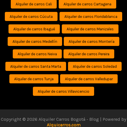
Alquiler de carros Cali
Alquiler de carros Cartagena
Alquiler de carros Cúcuta
Alquiler de carros Floridablanca
Alquiler de carros Ibagué
Alquiler de carros Manizales
Alquiler de carros Medellín
Alquiler de carros Montería
Alquiler de carros Neiva
Alquiler de carros Pereira
Alquiler de carros Santa Marta
Alquiler de carros Soledad
Alquiler de carros Tunja
Alquiler de carros Valledupar
Alquiler de carros Villavicencio
Copyright © 2026 Alquiler Carros Bogotá - Blog | Powered by
Alquicarros.com