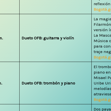
reflexión
Bogotá.g
La magia
Filarmón
versión 
La Masca
m.
Dueto OFB: guitarra y violín
Música cl
para con
traje neg
Bogotá.g
El tromb
piano en
Misael P
m.
Dueto OFB: trombón y piano
Uribe Uri
melodías
atravies
Bogotá.g
Dos paya