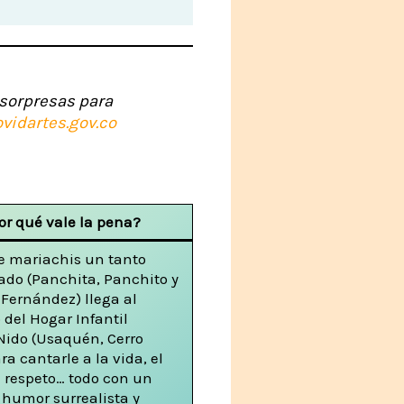
sorpresas para
ov
idartes.gov.co
or qué vale la pena?
de mariachis un tanto
ado (Panchita, Panchito y
Fernández) llega al
 del Hogar Infantil
Nido (Usaquén, Cerro
ra cantarle a la vida, el
l respeto… todo con un
 humor surrealista y