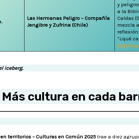
y peligr
a la Bibl
Las Hermanas Peligro – Compañía
Caldas (
m.
Jengibre y Zufrina (Chile)
mezcla a
reflexió
“¿qué ca
Bogotá.g
l iceberg.
Más cultura en cada bar
 en territorios – Culturas en Común 2025
trae a diez agrupa