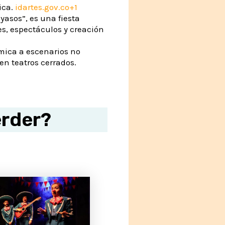
ica.
idartes.gov.co+1
yasos”, es una fiesta
es, espectáculos y creación
mica a escenarios no
n teatros cerrados.
erder?