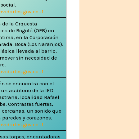
 social.
ov
idartes.gov.co+1
 de la Orquesta
ica de Bogotá (OFB) en
íntima, en la Corporación
rada, Bosa (Los Naranjos).
ásica llevada al barrio,
mover sin necesidad de
ro.
ov
idartes.gov.co+1
ón se encuentra con el
 un auditorio de la IED
astrana, localidad Rafael
be. Contrastes fuertes,
 cercanas, un sonido que
a paredes y corazones.
ov
idartes.gov.co+1
sas torpes, encantadoras