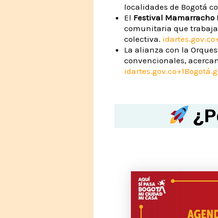
localidades de Bogotá co
El
Festival Mamarracho F
comunitaria que trabaja 
colectiva.
idartes.gov.co
La alianza con la Orque
convencionales, acercan
idartes.gov.co+1
Bogotá.g
¿Po