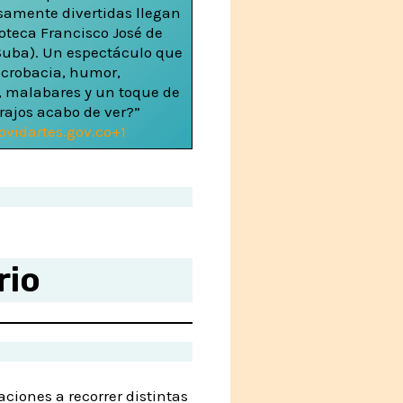
osamente divertidas llegan
ioteca Francisco José de
Suba). Un espectáculo que
crobacia, humor,
n, malabares y un toque de
rajos acabo de ver?”
ov
idartes.gov.co+1
rio
ciones a recorrer distintas