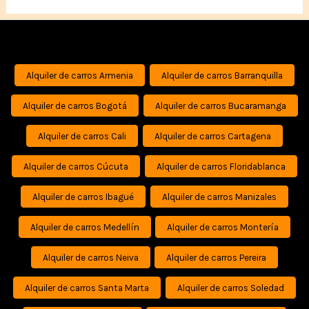
Alquiler de carros Armenia
Alquiler de carros Barranquilla
Alquiler de carros Bogotá
Alquiler de carros Bucaramanga
Alquiler de carros Cali
Alquiler de carros Cartagena
Alquiler de carros Cúcuta
Alquiler de carros Floridablanca
Alquiler de carros Ibagué
Alquiler de carros Manizales
Alquiler de carros Medellín
Alquiler de carros Montería
Alquiler de carros Neiva
Alquiler de carros Pereira
Alquiler de carros Santa Marta
Alquiler de carros Soledad