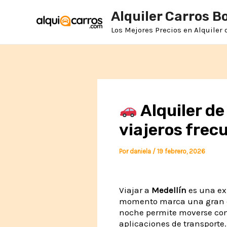
Ir
Alquiler Carros B
al
contenido
Los Mejores Precios en Alquiler
Alquiler de
viajeros frec
Por
daniela
/
19 febrero, 2026
Viajar a
Medellín
es una ex
momento marca una gran dif
noche permite moverse con l
aplicaciones de transporte.